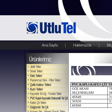
PVC KAPLI KAFES Çİ
T T
GÖZ ARASI
T
SEÇENEKLERİ
S
40X40
3
50X50
3
60X60