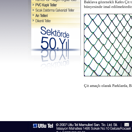
Baklava gözenekli Kafes Çit te
bünyesinde imal edilmektedir. 
Çit amaçlı olarak Parklarda, B