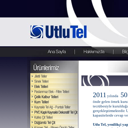
2011
50
yılında
önde gelen örnek kurulu
tecrübesiyle kurulduğu
gerçekleştirmektedir. U
kapasitelerde cevap v
Utlu Tel, yenilikçi ya